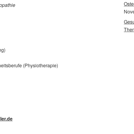
Oste
eopathie
Nov
Gesu
The
ng)
itsberufe (Physiotherapie)
ler.de