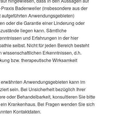
arauf hingewiesen, dass in den Aussagen auf
e-Praxis Badenweiler (insbesondere aus der
t aufgeführten Anwendungsgebieten)
hen oder die Garantie einer Linderung oder
szustände liegen kann. Sämtliche
nntnissen und Erfahrungen in der hier
athie selbst. Nicht für jeden Bereich besteht
n wissenschaftlichen Erkenntnissen, d.h.
rkung bzw. therapeutische Wirksamkeit
aft erwähnten Anwendungsgebieten kann im
iert sein. Bei Unsicherheit bezüglich Ihrer
e oder Behandelbarkeit, konsultieren Sie bitte
r ein Krankenhaus. Bei Fragen wenden Sie sich
annten Kontaktdaten.