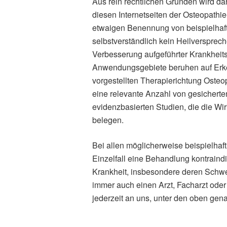
Aus rein rechtlichen Gründen wird d
diesen Internetseiten der Osteopathi
etwaigen Benennung von beispielhaf
selbstverständlich kein Heilversprec
Verbesserung aufgeführter Krankheit
Anwendungsgebiete beruhen auf Erke
vorgestellten Therapierichtung Osteop
eine relevante Anzahl von gesicherte
evidenzbasierten Studien, die die Wi
belegen.
Bei allen möglicherweise beispielh
Einzelfall eine Behandlung kontraindiz
Krankheit, insbesondere deren Schwer
immer auch einen Arzt, Facharzt ode
jederzeit an uns, unter den oben gen