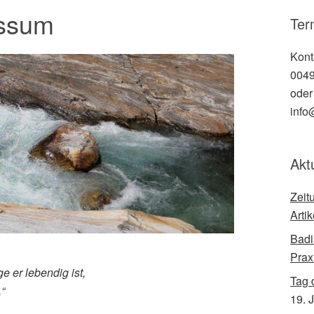
essum
Ter
Kont
0049
oder
info
Akt
Zeit
Arti
Badi
Prax
e er lebendig ist,
Tag 
“
19. 