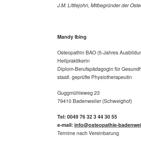
J.M. Littlejohn, Mitbegründer der Ost
Mandy Ibing
Osteopathin BAO (5-Jahres Ausbildu
Heilpraktikerin
Diplom-Berufspädagogin für Gesundhe
staatl. geprüfte Physiotherapeutin
Guggmühleweg 23
79410 Badenweiler (Schweighof)
Tel: 0049 76 32 3 44 30 55
e-mail:
info@osteopathie-badenwei
Termine nach Vereinbarung